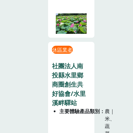
休區業者
社團法人南
投縣水里鄉
商圈創生共
好協會/水里
溪畔驛站
主要體驗產品類別
農｜
米、
蔬