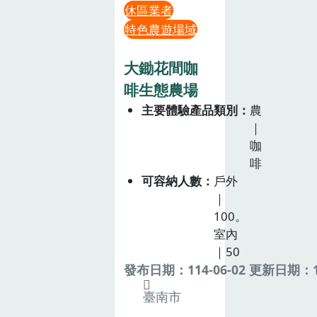
休區業者
特色農遊場域
大鋤花間咖
啡生態農場
主要體驗產品類別
農
｜
咖
啡
可容納人數
戶外
｜
100。
室內
｜50
發布日期：114-06-02 更新日期：11
臺南市