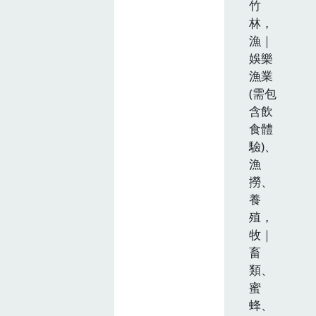
竹
林，
漁｜
娛樂
漁業
(需包
含飲
食體
驗)、
漁
撈、
養
殖，
牧｜
畜
類、
蜜
蜂、