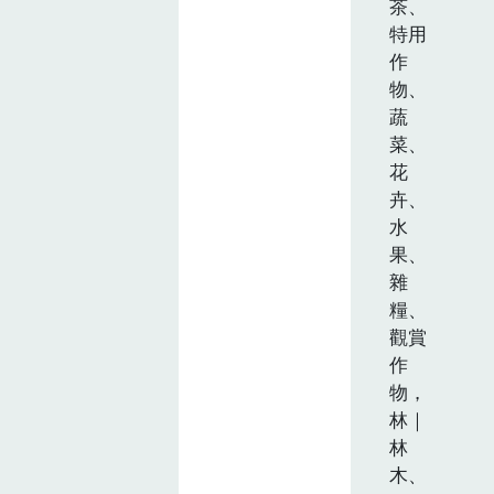
茶、
特用
作
物、
蔬
菜、
花
卉、
水
果、
雜
糧、
觀賞
作
物，
林｜
林
木、