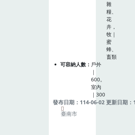
雜
糧、
花
卉，
牧｜
蜜
蜂、
畜類
可容納人數
戶外
｜
600。
室內
｜300
發布日期：114-06-02 更新日期：11
臺南市