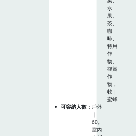
菜、
水
果、
茶、
咖
啡、
特用
作
物、
觀賞
作
物，
牧｜
蜜蜂
可容納人數
戶外
｜
60。
室內