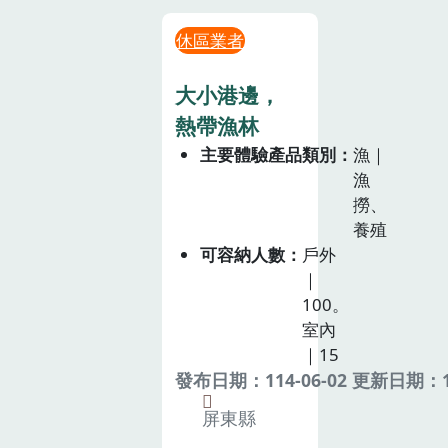
休區業者
大小港邊，
熱帶漁林
主要體驗產品類別
漁｜
漁
撈、
養殖
可容納人數
戶外
｜
100。
室內
｜15
發布日期：114-06-02 更新日期：11
屏東縣