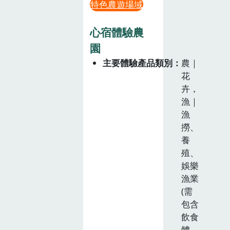
特色農遊場域
心宿體驗農
園
主要體驗產品類別
農｜
花
卉，
漁｜
漁
撈、
養
殖、
娛樂
漁業
(需
包含
飲食
體