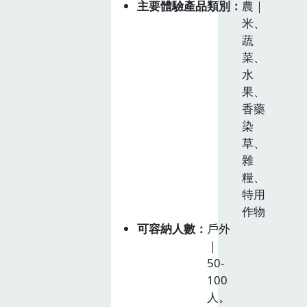
主要體驗產品類別
農｜
米、
蔬
菜、
水
果、
香藥
染
草、
雜
糧、
特用
作物
可容納人數
戶外
｜
50-
100
人。