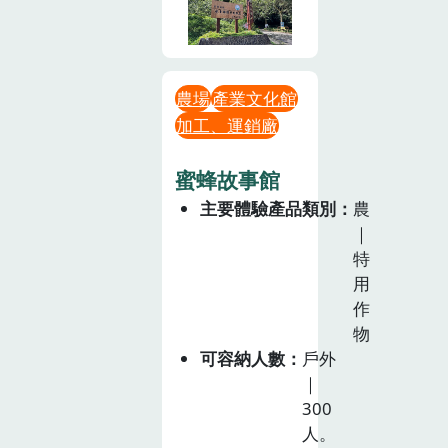
農場
產業文化館
加工、運銷廠
蜜蜂故事館
主要體驗產品類別
農
｜
特
用
作
物
可容納人數
戶外
｜
300
人。