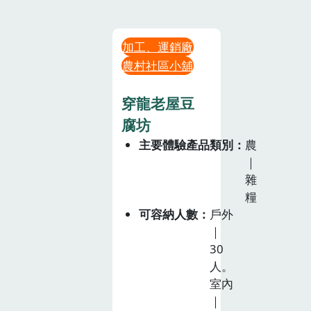
加工、運銷廠
農村社區小舖
穿龍老屋豆
腐坊
主要體驗產品類別
農
｜
雜
糧
可容納人數
戶外
｜
30
人。
室內
｜