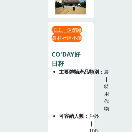
加工、運銷廠
農村社區小舖
CO'DAY好
日籽
主要體驗產品類別
農
｜
特
用
作
物
可容納人數
戶外
｜
100。