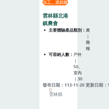
加工、運銷廠
雲林縣北港
鎮農會
主要體驗產品類別
農
｜
雜
糧
可容納人數
戶外
｜
50。
室內
｜30
發布日期：113-11-20 更新日期：11
雲林縣