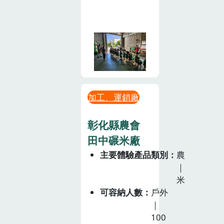
加工、運銷廠
彰化縣農會
田中碾米廠
主要體驗產品類別
農
｜
米
可容納人數
戶外
｜
100