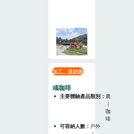
加工、運銷廠
彧咖啡
主要體驗產品類別
農
｜
咖
啡
可容納人數
戶外
｜