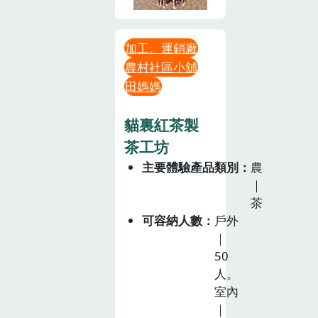
加工、運銷廠
農村社區小舖
田媽媽
貓裏紅茶製
茶工坊
主要體驗產品類別
農
｜
茶
可容納人數
戶外
｜
50
人。
室內
｜