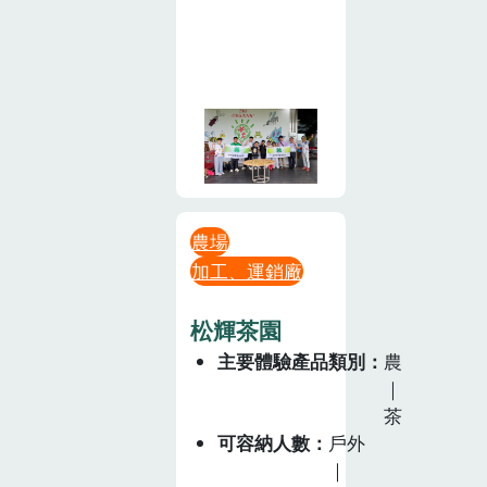
農場
加工、運銷廠
松輝茶園
主要體驗產品類別
農
｜
茶
可容納人數
戶外
｜