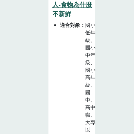
人-食物為什麼
不新鮮
適合對象
國小
低年
級、
國小
中年
級、
國小
高年
級、
國
中、
高中
職、
大專
以