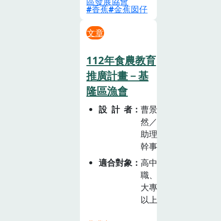
區發展協會
香蕉
金蕉囡仔
文章
112年食農教育
推廣計畫－基
隆區漁會
設計者
曹景
然／
助理
幹事
適合對象
高中
職、
大專
以上