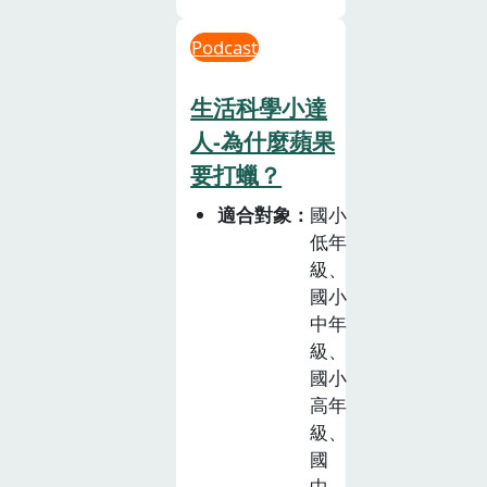
Podcast
生活科學小達
人-為什麼蘋果
要打蠟？
適合對象
國小
低年
級、
國小
中年
級、
國小
高年
級、
國
中、