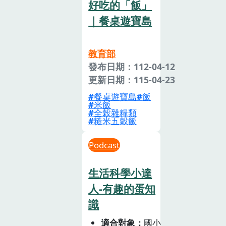
好吃的「飯」
｜餐桌遊寶島
教育部
發布日期：112-04-12
更新日期：115-04-23
餐桌遊寶島
飯
米飯
全榖雜糧類
糙米五穀飯
Podcast
生活科學小達
人-有趣的蛋知
識
適合對象
國小