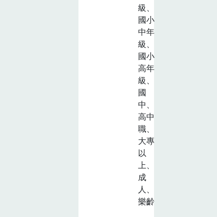
級、
國小
中年
級、
國小
高年
級、
國
中、
高中
職、
大專
以
上、
成
人、
樂齡