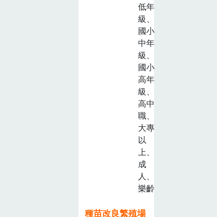
低年
級、
國小
中年
級、
國小
高年
級、
高中
職、
大專
以
上、
成
人、
樂齡
種苗改良繁殖場