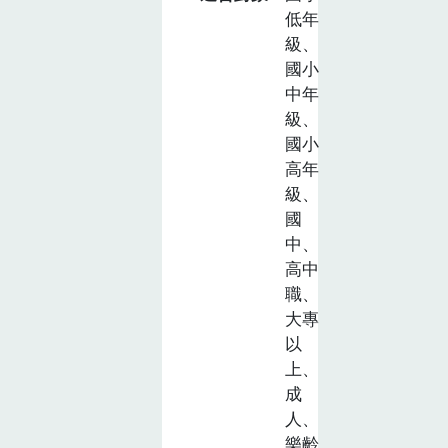
低年
級、
國小
中年
級、
國小
高年
級、
國
中、
高中
職、
大專
以
上、
成
人、
樂齡