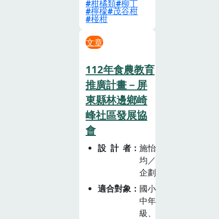
柑橘類
柳丁
檸檬
茂谷柑
椪柑
文章
112年食農教育
推廣計畫－屏
東縣林邊鄉崎
峰社區發展協
會
設計者
施怡
均／
企劃
適合對象
國小
中年
級、