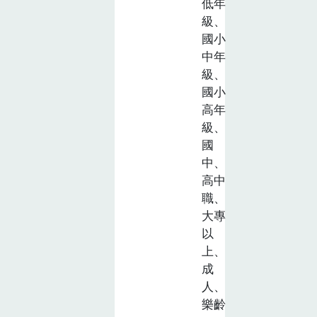
低年
級、
國小
中年
級、
國小
高年
級、
國
中、
高中
職、
大專
以
上、
成
人、
樂齡