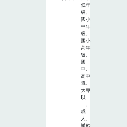
低年
級、
國小
中年
級、
國小
高年
級、
國
中、
高中
職、
大專
以
上、
成
人、
樂齡