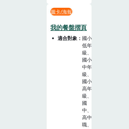
圖卡/海報
我的餐盤摺頁
適合對象
國小
低年
級、
國小
中年
級、
國小
高年
級、
國
中、
高中
職、