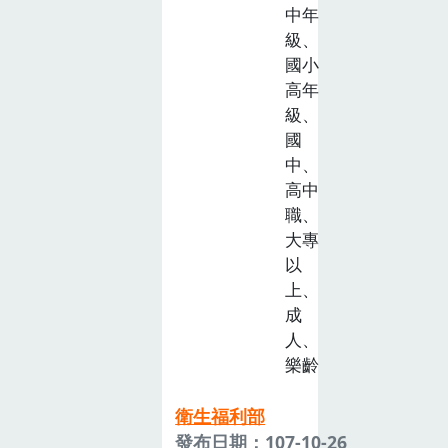
中年
級、
國小
高年
級、
國
中、
高中
職、
大專
以
上、
成
人、
樂齡
衛生福利部
發布日期：107-10-26