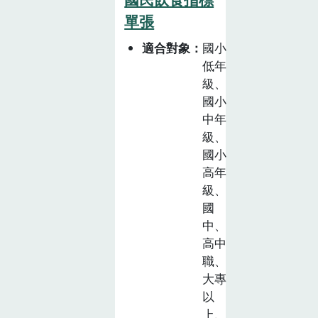
單張
適合對象
國小
低年
級、
國小
中年
級、
國小
高年
級、
國
中、
高中
職、
大專
以
上、