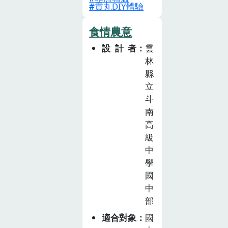
程。以「農業生
貢丸DIY體驗
「相遇地瓜
產與環境」為主
園」，共計8節
軸，連結「飲食
食情農意
課，於社團課程
生活與文化」、
進行，由綜合活
設計者
雲
「飲食健康與消
動領域與科技領
林
費」，發展「食
域教師合作設計
縣
客的眼界」及
立
課程內容，藉由
「豬事大吉」兩
斗
實踐智慧農業達
個主題課程，共
南
到創新與跨域效
9 節課。聚焦生
高
益，帶領學生看
活中常見的
級
見未來農業發展
「畜」產品，帶
中
的無限可能，並
領學生關注產地
學
培養珍愛土地的
到餐桌的歷程，
國
情懷，兼顧創新
探究豬肉產銷歷
中
發展與永續。
程中涉及的生態
部
環境、動物福
適合對象
國
利、健康飲食、