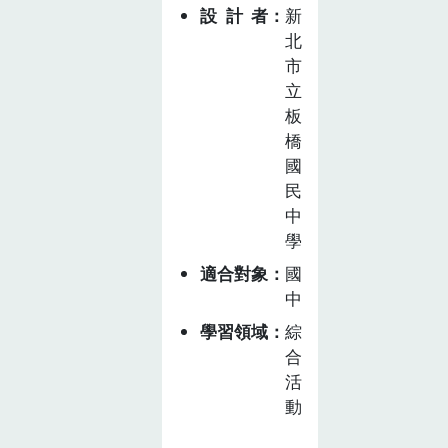
後，延續牛奶相
設計者
新
主。在此背景
關議題的自主學
北
下，樹林高中開
習。
市
設多元選修課
立
程，課程內容選
板
擇屬於柑橘類的
橋
「柚子」為核
國
心，永續環境為
民
終極目標，發展
中
「翻轉盛柚大作
學
戰」課程，共計
適合對象
國
10 節。課程分
中
為三大主題，主
題一「失衡的糧
學習領域
綜
合
食系統」帶領學
活
生思辨全球糧食
動
危機與臺灣農產
盛產期滯銷的議