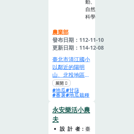
動、
21 節。
自然
科學
農業部
發布日期：112-11-10
更新日期：114-12-08
臺北市清江國小
以鄰近的陽明
山、北投地區主
要農產品 - 地瓜
地瓜
甘藷
切入，結合「農
番薯
地瓜栽種
業生產與環境」
及「飲食健康與
永安樂活小農
消費」、「飲食
夫
生活與文化」，
設計者
臺
發展三大主題