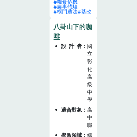
糧食危機
瞭解臺灣的農業
農事體驗
現況切入，並以
樸門農法
基改
生產、銷售、消
八卦山下的咖
費等不同觀點，
探討農業與個
啡
人、家庭、環境
設計者
國
的關聯。課程規
立
劃以「農業生產
彰
與環境」為主
化
軸，連結「飲食
高
健康與消費」、
級
「飲食生活與文
中
化」，發展兩大
學
課程主題：「產
適合對象
高
地篇」與「餐桌
中
篇」共計 16 節
職
課。課程進行由
學習領域
綜