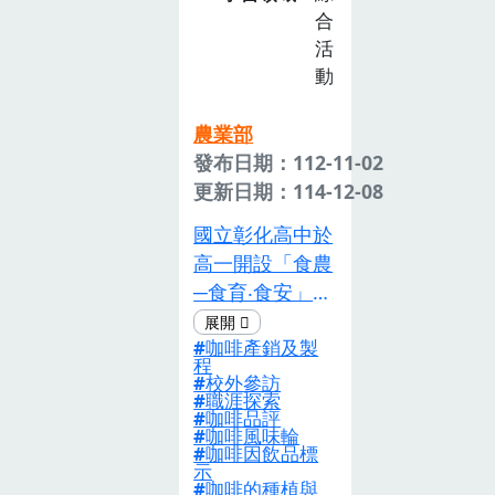
「產地篇」開
合
始，並配合「產
活
地篇」種植作物
動
的生長週期、收
成時間等，穿插
農業部
進行「餐桌篇」
發布日期：112-11-02
四個單元。產地
更新日期：114-12-08
篇運用校園田
國立彰化高中於
園，以農業友善
高一開設「食農
生產為核心發展
─食育‧食安」校
課程，參考樸門
訂選修課程，其
自然設計、厚土
咖啡產銷及製
中，食農課程設
種植等農法的原
程
計探究主題為
理原則，結合農
校外參訪
職涯探索
「八卦山下的咖
業相關知能進行
咖啡品評
啡」，針對高一
農事體驗活動。
咖啡風味輪
咖啡因飲品標
學生以「農業生
同時，透過小組
示
咖啡的種植與
產與環境」為主
合作學習的策