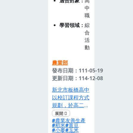
適合對象
高
中
職
學習領域
綜
合
活
動
農業部
發布日期：111-05-19
更新日期：114-12-08
新北市板橋高中
以校訂課程方式
規劃，於高二開
設「產地到餐
農業友善生產
桌」校訂選修課
稻米
黃豆
程。課程設計由
小麥
玉米