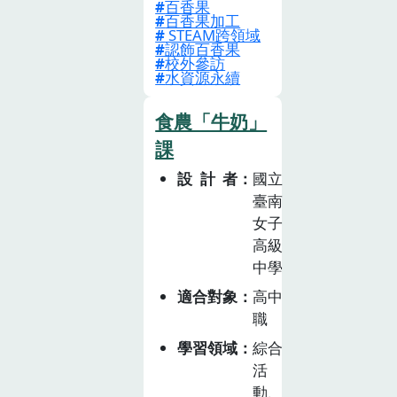
百香果
訂選修課程，帶
百香果加工
領學生完成探究
STEAM跨領域
認飾百香果
與實作專題。
校外參訪
「時計果」是埔
水資源永續
里在地特產－百
食農「牛奶」
香果的別稱，整
體課程共計 18
課
節，主題一「時
設計者
國立
計花仙子」討論
臺南
埔里大坪頂地區
女子
種植百相關的緣
高級
由與發展，認識
中學
在地農會組織及
適合對象
高中
農業生產運作，
職
進一步連結永續
學習領域
綜合
水資源應用，討
活
論地環境永續發
動、