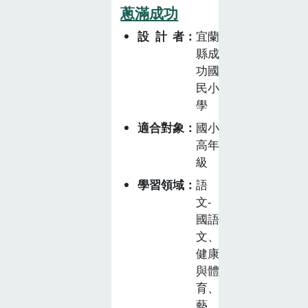
人講座，進行農
境」、「飲食健
蔥滿成功
業生產與消費體
康與消費」及
設計者
宜蘭
驗學習，提供學
「飲食生活與文
縣成
生職涯試探的機
化」三個面向，
功國
會。
交織發展食農教
民小
育課程「我
學
『管』你」。此
適合對象
國小
課程以領域學習
高年
課程為基礎，共
級
計 18 節，主要
學習領域
語
利用綜合活動領
文-
域課程實施。課
國語
程帶領學生瞭解
文、
海洋資源面臨的
健康
危機，覺察個人
與體
飲食選擇、漁業
育、
生產方式、政府
藝