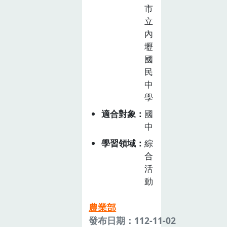
市
農．實農」課
立
程，共計 10 節
內
課。本課程為板
壢
橋國中七年級彈
國
性課程「大漢冒
民
險家」4 個主軸
中
之一，全年級學
學
生分為 4 個班
適合對象
國
群，每學期進行
中
2 個主軸，1 學
年內完成 4 個主
學習領域
綜
軸之學習，因此
合
每位學生都有接
活
觸食農教育的機
動
會。「食農．實
農」課程理念從
農業部
學校教育出發，
發布日期：112-11-02