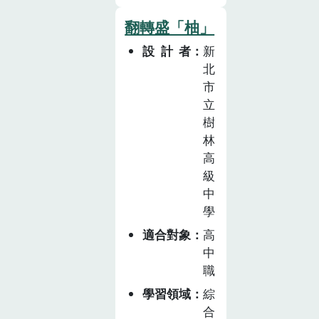
香果 LOGO 與
課」為其中一個
翻轉盛「柚」
文創商品設計，
主題，為期6週
設計者
新
將完成的成品進
共計12節。以
北
行宣傳、販售，
「牛奶」為核
市
提升消費者對百
心，規劃三階段
立
香果的認識與好
課程：主題一
樹
感。整體課程引
「牛奶小學堂」
林
導學生深入瞭解
介紹我國酪農業
高
家鄉的農產業與
政策及酪農區發
級
其文化，融入國
展的變遷，邀請
中
際重要新興議題
臺南在地第三代
學
─「循環經濟、
酪農擔任講座老
適合對象
高
資源永續」的概
師，介紹在地酪
中
念，帶領學生體
農業的產業變
職
驗、探索如何將
化，分享牧場經
學習領域
綜
百香果的枝條、
營經驗；主題二
合
花、果殼以及果
「牛奶二三事」