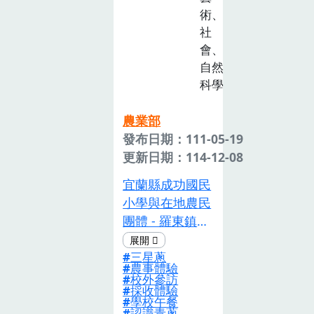
管理措施的現況
術、
及對海鮮永續的
社
影響。同時藉由
會、
在地重要漁產品
自然
－鎖管，建構學
科學
生對在地漁業生
產、飲食消費與
農業部
文化的認識。期
發布日期：111-05-19
許學生能更加關
更新日期：114-12-08
心海洋永續與漁
宜蘭縣成功國民
業的相關議題，
小學與在地農民
並且成為一位更
團體 - 羅東鎮農
懂海鮮的島國子
會合作，以宜蘭
民。
三星蔥
縣特色農產品
農事體驗
「三星蔥」為
校外參訪
採收體驗
題，針對六年級
學校午餐
學生整合「農業
認識青蔥