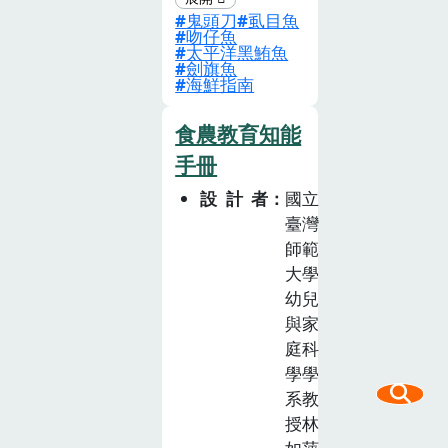
的重要與價值，
鬼頭刀
虱目魚
解「飲食文學」
養成飲食的選擇
吻仔魚
的寫作策略，更
太平洋黑鮪魚
能力，體認自身
劍旗魚
連結到綠色海鮮
對在地農業、環
海鮮指南
議題，讓學生進
境永續的責任。
一步思考經濟發
食農教育知能
展與環境永續之
手冊
間的巧妙權衡。
設計者
國立
臺灣
師範
大學
幼兒
與家
庭科
學學
系教
授林