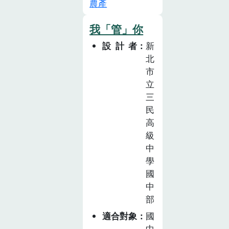
農產
設有國中部及高
中部，以國中部
我「管」你
二年級 ( 八年級
設計者
新
) 為教學對象，
北
推動「食情農
市
意」食農教育特
立
色 課 程。 整 體
三
課 程 包 括： 以
民
綜合活動領域教
高
學「 好 食 好 農
級
」 為基礎的7節
中
課，並配搭暑假
學
期間的課前任務
國
「食尚雲林好玩
中
家」，以及「農
部
業職涯探索系列
適合對象
國
活動」等非正式
中