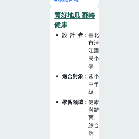
生產與環境」、
菁好地瓜 翻轉
「飲食健康與消
費」及「飲食生
健康
活與文化」三個
設計者
臺北
面向，發展食農
市清
教育課程「蔥滿
江國
成功」。此課程
民小
統整自然科學、
學
健康與體育、社
適合對象
國小
會、國語文及藝
中年
術等領域，並結
級
合學校午餐進
學習領域
健康
行。課程包括三
與體
大主題：「蔥明
育、
時光」、「蔥入
綜合
藝饗」與「蔥向
活
幸福」，共計