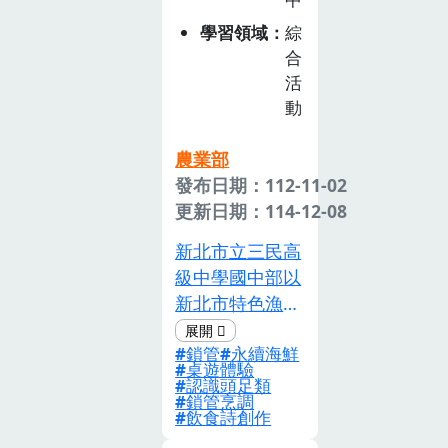
課程。聚焦「斗
學習領域
綜
南食情與在地農
合
業」，引導學生
活
探究「農業生產
動
與環境」與「飲
食健康與消
農業部
費」、「飲食生
發布日期：112-11-02
活與文化」的連
更新日期：114-12-08
結，建立「吃在
地、食當季」與
新北市立三民高
「地產地消」的
級中學國中部以
觀念與行動。並
新北市特色漁產
攜手社區在地農
品「鎖管」為
業相關團體，規
鎖管
永續海鮮
題，結合海洋永
桌遊體驗
劃校外農業產銷
續議題，針對九
認識頭足類
參訪活動、舉辦
鎖管烹調
年級學生整合
飲食詩創作
校內農業職業達
「農業生產與環