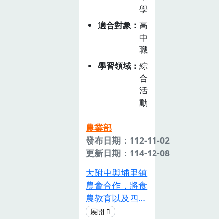
外咖啡產業參
期望建立學生的
學
訪」，讓學生瞭
糧食選擇力。
適合對象
高
解咖啡從種植、
中
採收處理，認識
職
並探究多樣的農
學習領域
綜
業相關職業生
合
涯。主題二「啡
活
常時尚」從咖啡
動
烘豆開始，介紹
咖啡萃取、品嘗
農業部
以及調製成咖啡
發布日期：112-11-02
飲品的過程。
更新日期：114-12-08
大附中與埔里鎮
農會合作，將食
農教育以及四健
會作業組融入校