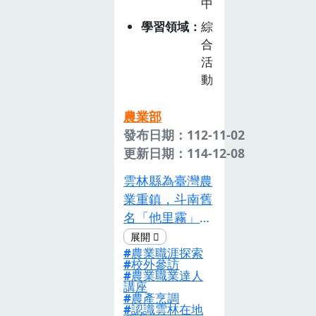
中
食品安全等議
學習領域
綜
題。由全球化觀
合
點探討飲食生活
活
與社會經濟、宗
動
教文化的關聯
性。此外，規劃
農業部
校外畜產觀光工
發布日期：112-11-02
廠參訪體驗活
更新日期：114-12-08
動，拓展學生學
雲林縣為臺灣農
習視野並進行農
業重鎮，斗南舊
業職涯試探。
名「他里霧」，
是雲林重要的農
農業職涯探索
業產地及交通樞
校外參訪
紐。斗南高中為
農業職業達人
講座
雲林縣兩所縣立
農產烹調
完全中學之一，
認識雲林在地