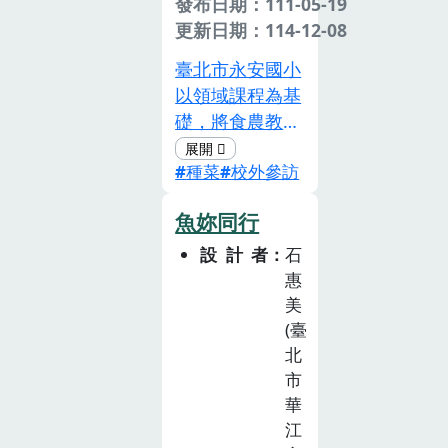
發布日期：111-05-19
把罩」，並鼓勵
更新日期：114-12-08
學生將所學與家
人分享，提升家
臺北市永安國小
長對食農教育的
以領域課程為基
重視與認同，擴
礎，將食農教育
展食農教育的推
融入綜合活動領
展效益。
種菜
校外參訪
域，針對五年級
學生，以「農業
魚妳同行
生產與環境」為
本，融合「飲食
設計者
石
健康與消費」及
惠
「飲食生活與文
美
化」，發展「永
(臺
安樂活小農夫」
北
市
課程，共計 14
華
節課。以永安國
江
小的特色「班群