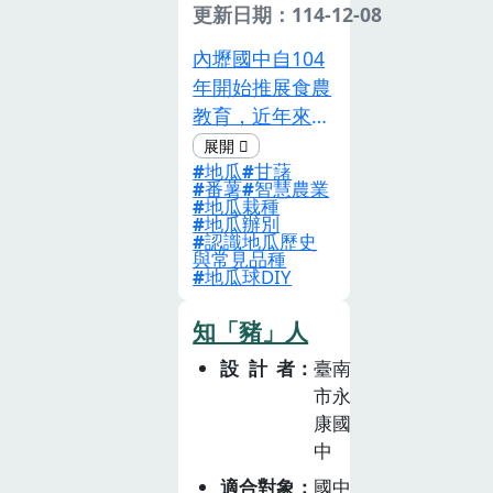
增進學生與土
更新日期：114-12-08
地、家庭與社區
內壢國中自104
的連結，除了實
年開始推展食農
際植栽之外，亦
教育，近年來持
將鄰近本校的新
續精進教學內
北市果菜批發市
地瓜
甘藷
涵，拓展學生多
場納入課程設
番薯
智慧農業
元學習經驗。
地瓜栽種
計，讓學生實際
地瓜辦別
107年起利用校
參觀並認識農產
認識地瓜歷史
內閒置空地，建
與常見品種
品的產銷流程，
地瓜球DIY
置「內中食農花
理解產地到餐桌
園」，帶領學生
的歷程，並進行
知「豬」人
親近土地、實際
生涯試探。
設計者
臺南
耕種，進一步發
市永
起校內傳愛行
康國
動，結合食物銀
中
行提供校內弱勢
家庭新鮮蔬果。
適合對象
國中