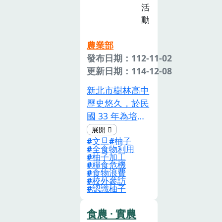
活
肉等，應用科學
透過試飲分辨牛
動
原理，進行各種
奶風味、動手做
加工實驗，透過
實驗等，討論影
農業部
知識整合，發展
響牛奶新鮮度的
發布日期：112-11-02
STEAM 跨領域
原因、討論市場
更新日期：114-12-08
課程。
定價策略;主題
三「牛奶美食」
新北市樹林高中
結合科學實驗與
歷史悠久，於民
家政實作，運用
國 33 年為培育
凝乳作用及蛋白
女性而創設，當
質遇酸原理動手
文旦
柚子
時校名為「鶯歌
全食物利用
做起士。藉由整
女子農業實踐學
柚子加工
體課程學習，引
糧食危機
校」。早期移民
食物浪費
導學生嘗試以
因樹林地區的溪
校外參訪
「牛奶」為題發
認識柚子
谷地形適合柑橘
想專題，並鼓勵
類生長，因此以
食農 · 實農
學生課程結束
種植柑橘類為