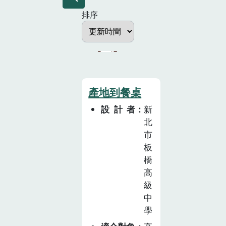
排序
產地到餐桌
設計者
新
北
市
板
橋
高
級
中
學