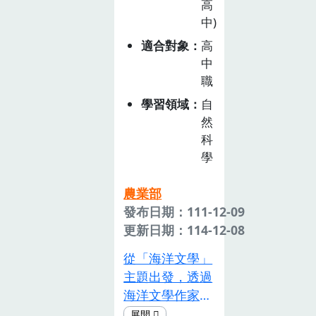
高
協同」，將五年
中)
級六個班級分為
兩個班群，進行
適合對象
高
小組合作學習。
中
課程分為兩大部
職
分，一是「體驗
學習領域
自
活動」、二是
然
「專題製作」，
科
由體驗學習、發
學
現問題、解決問
題的歷程達成學
農業部
習目標。引導學
發布日期：111-12-09
生進行體驗及專
更新日期：114-12-08
題製作，透過瞭
從「海洋文學」
解食物與農業的
主題出發，透過
關係，覺察並肯
海洋文學作家的
定農業在生活中
作品賞析、除了