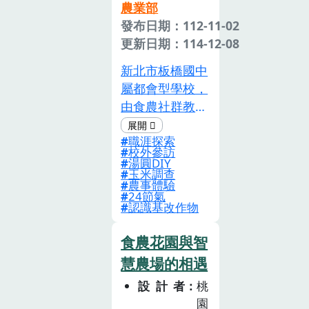
農業部
題，思考柚子的
發布日期：112-11-02
各項價值 ; 主題
更新日期：114-12-08
二「翻轉盛柚大
作戰」讓學生體
新北市板橋國中
驗烹飪教室的節
屬都會型學校，
能設備，連結生
由食農社群教師
物與化學課程學
合作，研發跨領
習的科學知識，
職涯探索
域的校訂彈性課
校外參訪
將柚子「全食物
程，將食農教育
湯圓DIY
利用」製作果醬
玉米調查
帶入學生視野。
農事體驗
與洗碗精，主題
課程設計橫跨
24節氣
三「柚學成果發
認識基改作物
「農業生產與環
表會」鼓勵學生
境」、「飲食生
食農花園與智
統整課程學習成
活與文化」、
果，進行反思，
慧農場的相遇
「飲食、健康與
製作專題報告。
消費」三個面
設計者
桃
向，發展「食
園