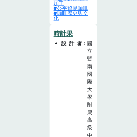
加工
軸，結合「飲食
略，引導學生探
公平貿易咖啡
咖啡歷史與文
健康與消費」、
究從生產、加工
化
「飲食生活與文
到銷售過程中，
化」設計兩個主
農業的相關工作
時計果
題共計10節課以
角色。餐桌篇聚
設計者
國
及一日校外參
焦生活中的糧食
立
訪。主題一「從
議題，選定四種
暨
世界咖啡看臺灣
重要的糧食作
南
咖啡發展」介紹
物：稻米、黃
國
臺灣咖啡農產品
豆、小麥與玉
際
的發展現況、行
米，針對糧食危
大
銷與消費，探討
機等相關議題發
學
咖啡種植與環境
展系列課程。課
附
倫理、永續發展
程設計結合糧食
屬
的關連配合主題
作物的相關知識
高
一的課程內容，
及烹調、品嚐等
級
進一步安排「校
實作體驗活動，
中