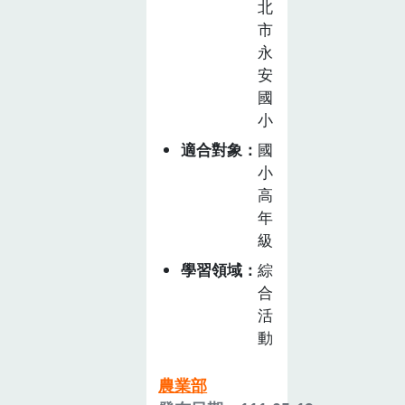
北
「菁山好食
市
材」、「清江瓜
永
瓜樂」與「健康
安
一把罩」，共計
國
7 節的課程。主
小
題一「菁山好食
材」引導學生觀
適合對象
國
小
察地瓜盆栽的塊
高
根生長；主題二
年
「清江瓜瓜樂」
級
配合塊根生長狀
況，帶領學生在
學習領域
綜
校園田園中實際
合
種植地瓜；最
活
後，運用收成的
動
地瓜，進行第三
農業部
個主題「健康一