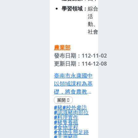
110年內中食農
學習領域
綜合
花園建置科技系
活
統，邁向「智慧
動、
農業」教學新里
社會
程。食農課程設
計順應「智慧農
農業部
業」趨勢，以
發布日期：112-11-02
「農業生產與環
更新日期：114-12-08
境」為主軸，兼
臺南市永康國中
具在地風土特
以領域課程為基
色-「地瓜」作
礎，將食農教育
物，連結「飲食
議題融入綜合活
健康與消費」
豬
校外參訪
動領域及社會領
「飲食文化與生
認識豬肉部位
域教學，為九年
料理實作
活」，發展二大
豬隻養殖
級學生設計「知
課程主題「遇見
食物里程
『豬』人」課
食物生態足跡
食農花園」、
非洲豬瘟