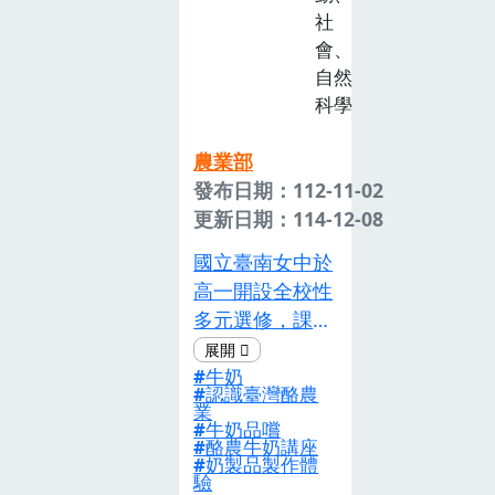
展與農作耕種的
社
平衡議題 ; 主題
會、
二「不完美熱
自然
情」以百香果的
科學
多元加工為主，
製作百香果油醋
農業部
醬、百香果軟
發布日期：112-11-02
糖，並擴展至新
更新日期：114-12-08
興飲食議題 ⸺
運用晶球化原理
國立臺南女中於
製作百香果分子
高一開設全校性
波波球。主題三
多元選修，課程
「醜果大翻身」
開設方式採彈性
以提升百香果醜
牛奶
學習週期性課
認識臺灣酪農
果果殼的加值運
程，每位學生在
業
牛奶品嚐
用，製作百香果
一學期內任選三
酪農牛奶講座
手工皂，引導學
個主題完成學
奶製品製作體
驗
生進一步發想百
習，「食農牛奶