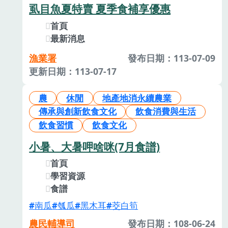
虱目魚夏特賣 夏季食補享優惠
首頁
最新消息
漁業署
發布日期：113-07-09
更新日期：113-07-17
農
休閒
地產地消永續農業
傳承與創新飲食文化
飲食消費與生活
飲食習慣
飲食文化
小暑、大暑呷啥咪(7月食譜)
首頁
學習資源
食譜
南瓜
瓠瓜
黑木耳
茭白筍
農民輔導司
發布日期：108-06-24