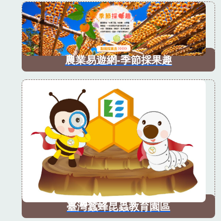
農業易遊網-季節採果趣
臺灣蠶蜂昆蟲教育園區