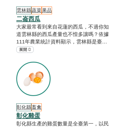
雲林縣
蔬菜
果品
二崙西瓜
大家最常看到來自花蓮的西瓜，不過你知
道雲林縣的西瓜產量也不惶多讓嗎？依據
111年農業統計資料顯示，雲林縣是臺灣
西瓜產量第三大的縣市，佔總產量的
12.6%，主要集中在濁水溪沿岸的二崙鄉
與崙背鄉，尤其在每年的五月都會盛大舉
行二崙西瓜節，吸引許多民眾挑選購買。
想知道二崙鄉的西瓜為什麼這麼多嗎？一
起來「在地特色小教室」一探究竟吧！
[註01]
彰化縣
畜禽
彰化雞蛋
彰化縣生產的雞蛋數量是全臺第一，以民