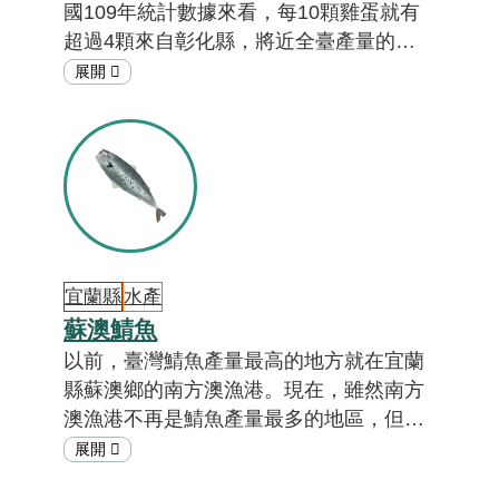
國109年統計數據來看，每10顆雞蛋就有
超過4顆來自彰化縣，將近全臺產量的一
半。在彰化有不少雞農與時俱進，透過飼
養方式的改善，讓雞隻生出營養又美味的
雞蛋；有些蛋雞場提供健康舒適的下蛋環
境，並將雞蛋洗淨及衛生檢查，致力於生
產健康安全並兼顧動物福利的雞蛋。彰化
縣為何盛產雞蛋呢？在地雞農如何提升雞
蛋品質呢？一起來看「在地特色小教
室」，認識彰化雞蛋從產地到餐桌的旅
宜蘭縣
水產
程。[註01]
蘇澳鯖魚
以前，臺灣鯖魚產量最高的地方就在宜蘭
縣蘇澳鄉的南方澳漁港。現在，雖然南方
澳漁港不再是鯖魚產量最多的地區，但是
從基隆市和新北市捕獲的鯖魚，多數會再
轉運往南方澳進行拍賣或再加工成其他產