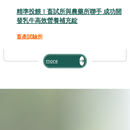
精準投餵！畜試所與農藥所聯手 成功開
發乳牛高效營養補充錠
畜產試驗所
more