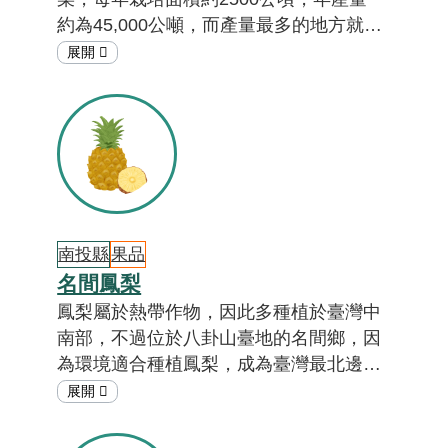
約為45,000公噸，而產量最多的地方就位
在臺南，以民國111年的產量來說，每五
顆絲瓜就有一顆是來自於臺南市！其中東
山區、柳營區為最主要的產區，想知道更
多關於絲瓜的故事嗎？答案就在「在地特
色小教室」！[註01]
南投縣
果品
名間鳳梨
鳳梨屬於熱帶作物，因此多種植於臺灣中
南部，不過位於八卦山臺地的名間鄉，因
為環境適合種植鳳梨，成為臺灣最北邊的
鳳梨主要產區，而且有別於市佔率第一的
金鑽鳳梨，名間鄉也有種植開英種土鳳梨
喔！想知道名間鄉為什麼會種植那麼多土