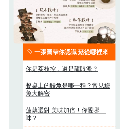
一張圖帶你認識 菇從哪裡來
你是荔枝控，還是龍眼派？
餐桌上的鰻魚是哪一種？常見鰻
魚大解密
蓮藕選對 美味加倍！你愛哪一
味？